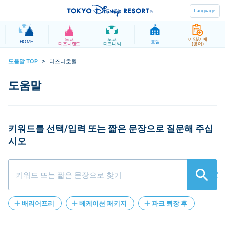
Language
도쿄
도쿄
예약/예매
HOME
호텔
디즈니랜드
디즈니씨
(영어)
도움말 TOP
>
디즈니호텔
키워드를 선택/입력 또는 짧은 문장으로 질문해 주십
시오
検索
배리어프리
베케이션 패키지
파크 퇴장 후
패키지
레스토랑
환불
베케이션